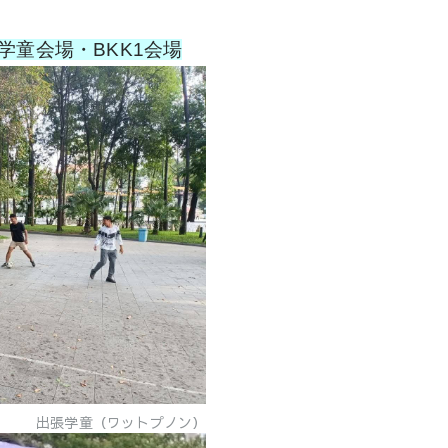
：学童会場・BKK1会場
出張学童（ワットプノン）