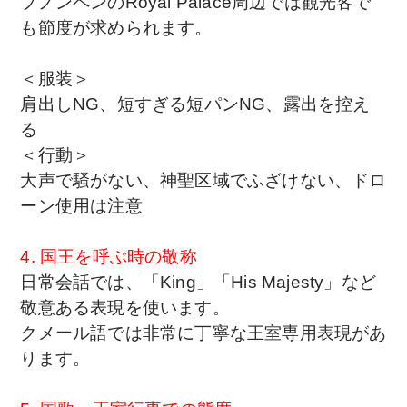
プノンペンのRoyal Palace周辺では観光客で
も節度が求められます。
＜服装＞
肩出しNG、
短すぎる短パンNG、
露出を控え
る
＜行動＞
大声で騒がない、
神聖区域でふざけない、
ドロ
ーン使用は注意
4. 国王を呼ぶ時の敬称
日常会話では、
「King」
「His Majesty」
など
敬意ある表現を使います。
クメール語では非常に丁寧な王室専用表現があ
ります。