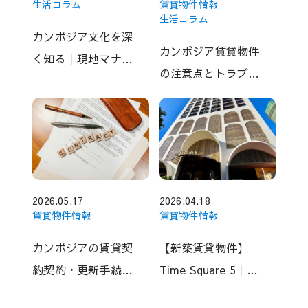
生活コラム
賃貸物件情報
生活コラム
カンボジア文化を深
カンボジア賃貸物件
く知る｜現地マナー
の注意点とトラブル
と避けるべきタブー
例まとめ｜騒音・セ
キュリティ・退去時
の問題
2026.05.17
2026.04.18
賃貸物件情報
賃貸物件情報
カンボジアの賃貸契
【新築賃貸物件】
約契約・更新手続
Time Square 5｜
き・退去時の注意点
BKK1エリア｜充実