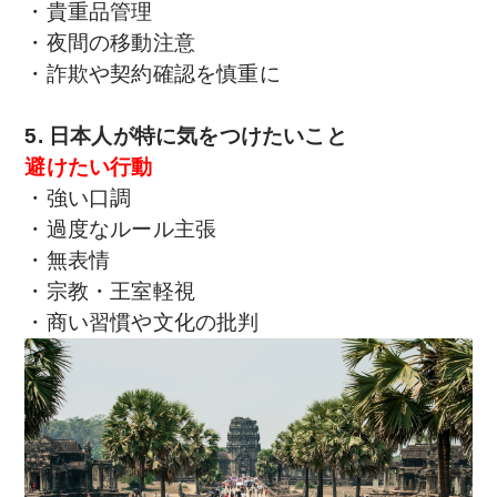
・貴重品管理
・夜間の移動注意
・詐欺や契約確認を慎重に
5. 日本人が特に気をつけたいこと
避けたい行動
・強い口調
・過度なルール主張
・無表情
・宗教・王室軽視
・商い習慣や文化の批判