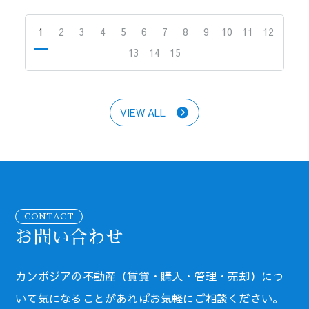
について
したファシリティと
手頃な賃料が魅力の
1
2
3
4
5
6
7
8
9
10
11
12
コンドミニアム
13
14
15
VIEW ALL
CONTACT
お問い合わせ
カンボジアの不動産（賃貸・購入・管理・売却）につ
いて気になることがあればお気軽にご相談ください。