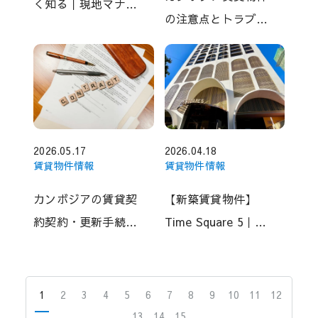
く知る｜現地マナー
の注意点とトラブル
と避けるべきタブー
例まとめ｜騒音・セ
キュリティ・退去時
の問題
2026.05.17
2026.04.18
賃貸物件情報
賃貸物件情報
カンボジアの賃貸契
【新築賃貸物件】
約契約・更新手続
Time Square 5｜
き・退去時の注意点
BKK1エリア｜充実
について
したファシリティと
手頃な賃料が魅力の
1
2
3
4
5
6
7
8
9
10
11
12
コンドミニアム
13
14
15