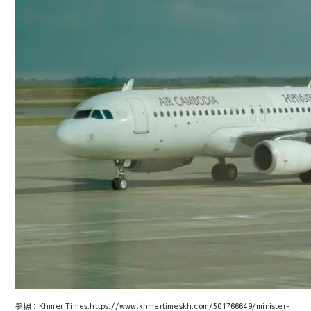
参照：Khmer Times:https://www.khmertimeskh.com/501766649/minister-