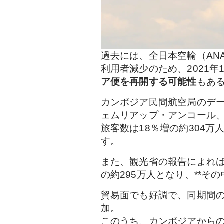
過去には、全日本空輸（AN
利用者減少のため、2021
ア便を再開する可能性
もあ
カンボジア民間航空局のデー
ェムリアップ・アンコール、
旅客数は18％増の約304万
す。
また、観光省の報告によれば
の約295万人となり、**その
貿易面でも好調で、同期間の
加。
このうち、カンボジアからの輸出