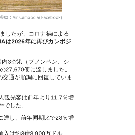
参照：Air Cambodia(Facebook)
いましたが、コロナ禍による
NAは2026年に再びカンボジ
国内3空港（プノンペン、シ
27,670便に達しました。
空の交通が順調に回復していま
観光客は前年より11.7％増
**でした。
に達し、前年同期比で28％増
入は約3億8,900万ドル