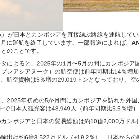
A）が日本とカンボジアを直接結ぶ路線を運航して
年1月に運航を終了しています。一部報道によれば、
A
るとのことです。
タによると、2025年の1月〜5月の間にカンボジア
プレアシアヌーク）の航空便は前年同期比14％増加の
人、航空貨物は5％増の29,019トンとなっており、
、2025年初めの5か月間にカンボジアを訪れた外国人
中で日本人観光客は48,949人（前年同期比5.5％増）
カンボジアと日本の貿易総額は約10億2,000万ドル
は約6億3,522万ドル（+19.2％）、日本からの輸