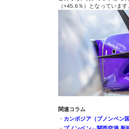
（+45.6％）となっています
関連コラム
・
カンボジア（プノンペン
・
プノンペン⇔関西空港 新