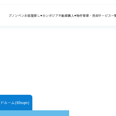
プノンペンお部屋探し
カンボジア不動産購入
物件管理・売却
サービス一
ドルーム(60sqm)