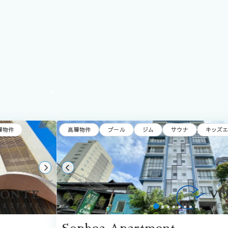
層物件
高層物件
プール
ジム
サウナ
キッズ