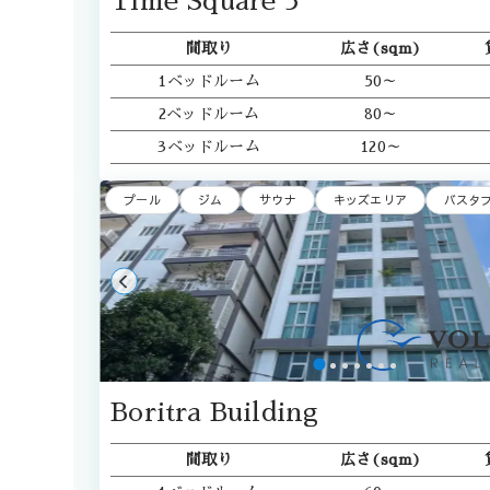
Time Square 5
間取り
広さ(sqm)
1ベッドルーム
50～
2ベッドルーム
80～
3ベッドルーム
120～
プール
ジム
サウナ
キッズエリア
バスタ
Boritra Building
間取り
広さ(sqm)