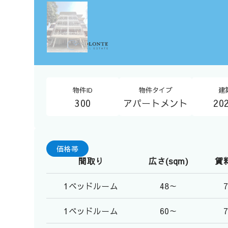
物件ID
物件タイプ
建
300
アパートメント
20
価格帯
間取り
広さ(sqm)
賃料
1ベッドルーム
48～
1ベッドルーム
60～