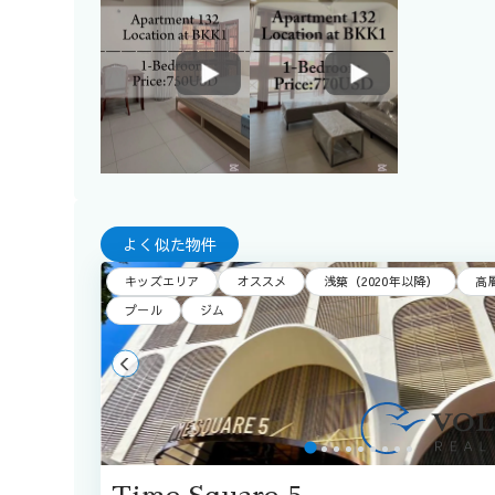
よく似た物件
キッズエリア
オススメ
浅築（2020年以降）
高
プール
ジム