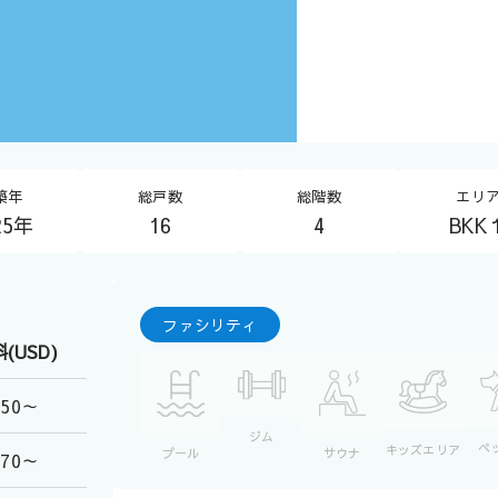
築年
総戸数
総階数
エリ
25年
16
4
BKK
ファシリティ
(USD)
750～
ジム
ペ
キッズエリア
プール
サウナ
770～