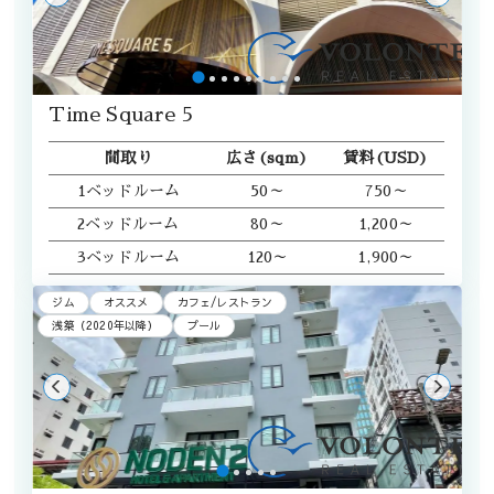
Time Square 5
間取り
広さ(sqm)
賃料(USD)
1ベッドルーム
50～
750～
2ベッドルーム
80～
1,200～
3ベッドルーム
120～
1,900～
ジム
オススメ
カフェ/レストラン
浅築（2020年以降）
プール