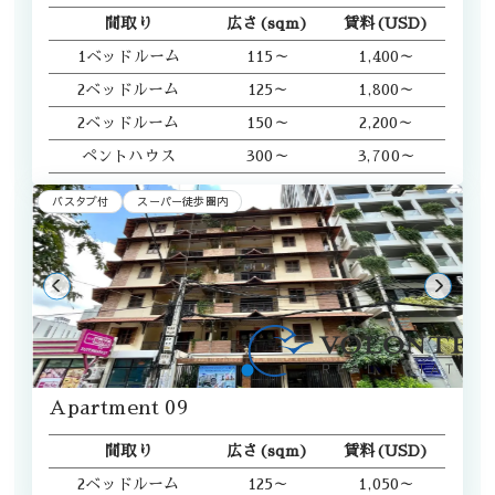
間取り
広さ(sqm)
賃料(USD)
1ベッドルーム
115～
1,400～
2ベッドルーム
125～
1,800～
2ベッドルーム
150～
2,200～
ペントハウス
300～
3,700～
バスタブ付
スーパー徒歩圏内
Apartment 09
間取り
広さ(sqm)
賃料(USD)
2ベッドルーム
125～
1,050～