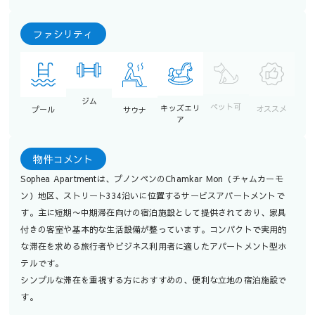
ファシリティ
ジム
ペット可
キッズエリ
オススメ
プール
サウナ
ア
物件コメント
Sophea Apartmentは、プノンペンのChamkar Mon（チャムカーモ
ン）地区、ストリート334沿いに位置するサービスアパートメントで
す。主に短期〜中期滞在向けの宿泊施設として提供されており、家具
付きの客室や基本的な生活設備が整っています。コンパクトで実用的
な滞在を求める旅行者やビジネス利用者に適したアパートメント型ホ
テルです。
シンプルな滞在を重視する方におすすめの、便利な立地の宿泊施設で
す。