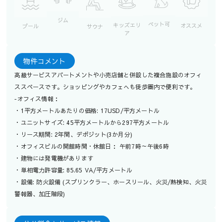
ジム
ペット可
キッズエリ
オススメ
プール
サウナ
ア
物件コメント
高級サービスアパートメントや小売店舗と併設した複合施設のオフィ
ススペースです。ショッピングやカフェへも徒歩圏内で便利です。
‐オフィス情報：
・1平方メートルあたりの価格: 17USD/平方メートル
・ユニットサイズ: 45平方メートルから297平方メートル
・リース期間: 2年間、デポジット(3か月分)
・オフィスビルの開館時間・休館日： 午前7時～午後6時
・建物には発電機があります
・単相電力許容量: 85.65 VA/平方メートル
・設備: 防火設備 (スプリンクラー、ホースリール、火災/熱検知、火災
警報器、加圧階段)