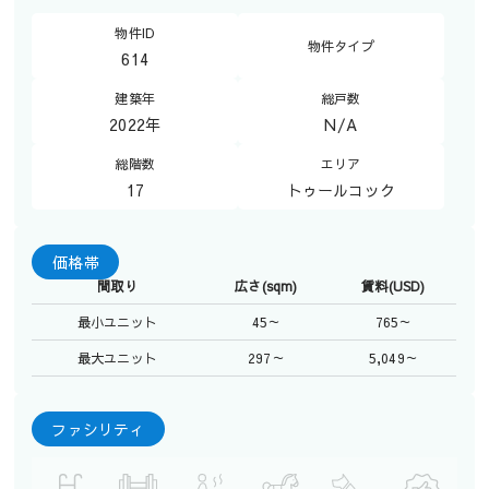
物件ID
物件タイプ
614
建築年
総戸数
2022年
N/A
総階数
エリア
17
トゥールコック
価格帯
間取り
広さ(sqm)
賃料(USD)
最小ユニット
45～
765～
最大ユニット
297～
5,049～
ファシリティ