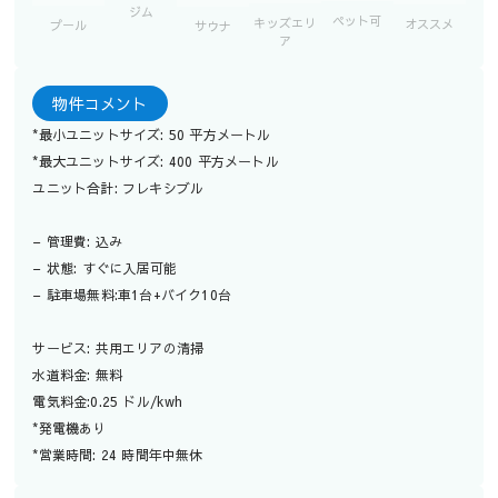
ジム
ペット可
キッズエリ
オススメ
プール
サウナ
ア
物件コメント
*最小ユニットサイズ: 50 平方メートル
*最大ユニットサイズ: 400 平方メートル
ユニット合計: フレキシブル
– 管理費: 込み
– 状態: すぐに入居可能
– 駐車場無料:車1台+バイク10台
サービス: 共用エリアの清掃
水道料金: 無料
電気料金:0.25 ドル/kwh
*発電機あり
*営業時間: 24 時間年中無休