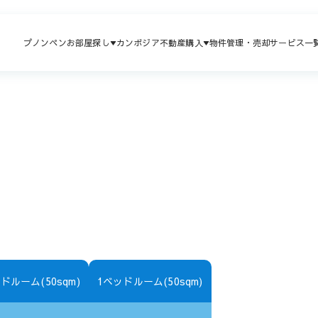
プノンペンお部屋探し
カンボジア不動産購入
物件管理・売却
サービス一
ドルーム(50sqm)
1ベッドルーム(50sqm)