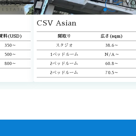
CSV Asian
賃料(USD)
間取り
広さ(sqm)
350～
スタジオ
38.6～
500～
1ベッドルーム
N/A～
800～
2ベッドルーム
60.8～
2ベッドルーム
70.5～