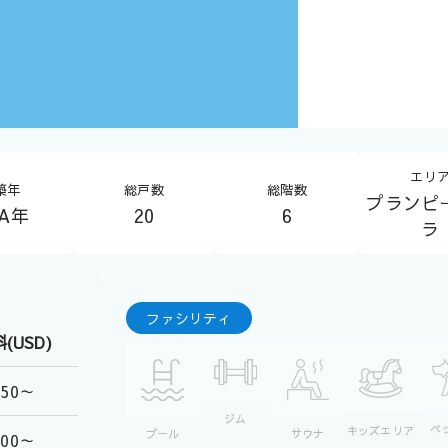
エリ
築年
総戸数
総階数
プランピ
/A年
20
6
ラ
ファシリティ
(USD)
250～
ジム
ペ
キッズエリア
プール
サウナ
300～