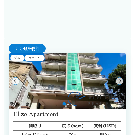
よく似た物件
ジム
ペット可
Elize Apartment
間取り
広さ(sqm)
賃料(USD)
1ベッドルーム
70～
550～