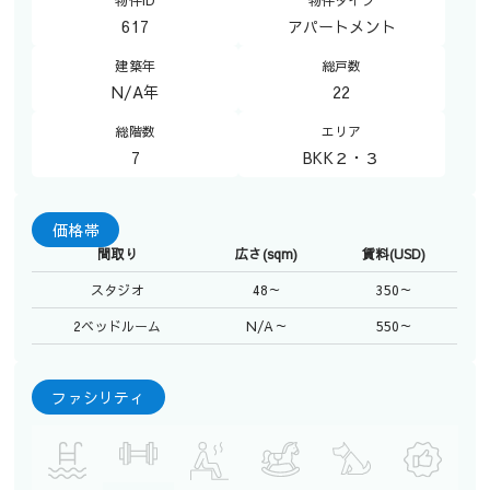
物件ID
物件タイプ
617
アパートメント
建築年
総戸数
N/A年
22
総階数
エリア
7
BKK２・３
価格帯
間取り
広さ(sqm)
賃料(USD)
スタジオ
48～
350～
2ベッドルーム
N/A～
550～
ファシリティ