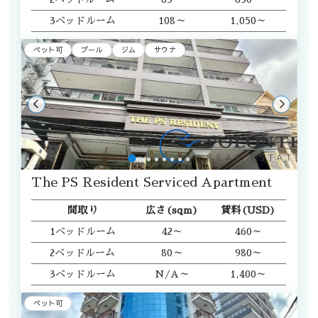
3ベッドルーム
108～
1,050～
ペット可
プール
ジム
サウナ
The PS Resident Serviced Apartment
間取り
広さ(sqm)
賃料(USD)
1ベッドルーム
42～
460～
2ベッドルーム
80～
980～
3ベッドルーム
N/A～
1,400～
ペット可