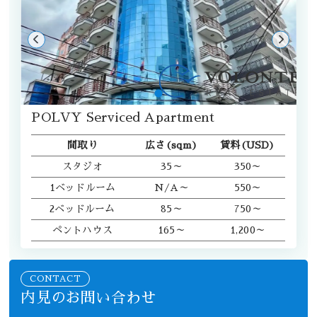
POLVY Serviced Apartment
間取り
広さ(sqm)
賃料(USD)
スタジオ
35～
350～
1ベッドルーム
N/A～
550～
2ベッドルーム
85～
750～
ペントハウス
165～
1,200～
CONTACT
内見のお問い合わせ